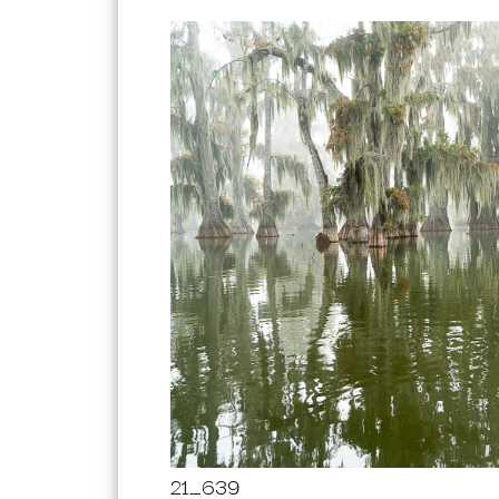
21_639