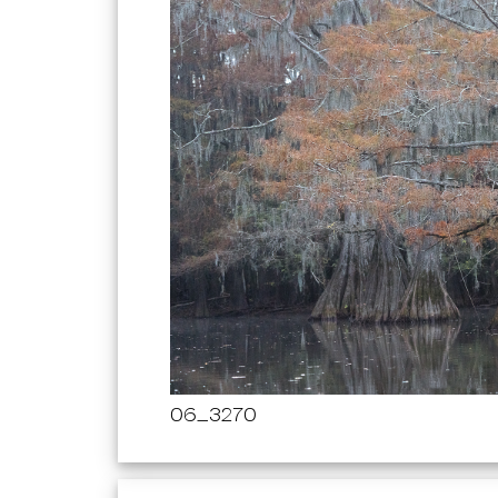
06_3270