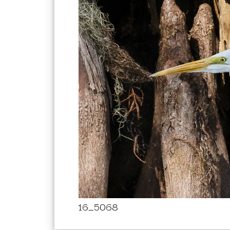
16_5068