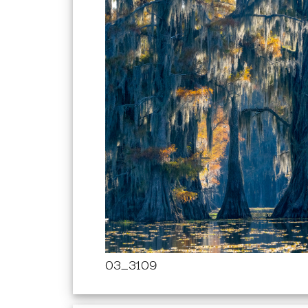
03_3109